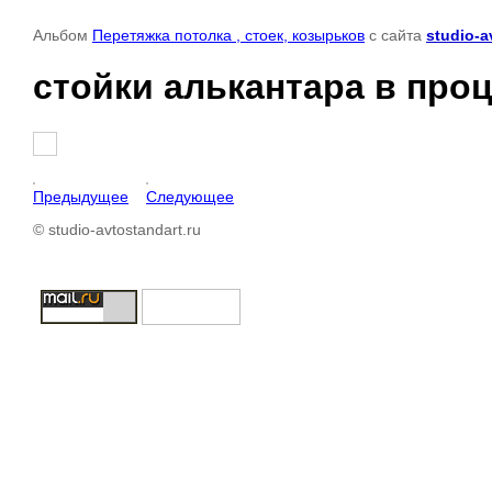
Альбом
Перетяжка потолка , стоек, козырьков
с сайта
studio-a
стойки алькантара в про
Предыдущее
Следующее
© studio-avtostandart.ru